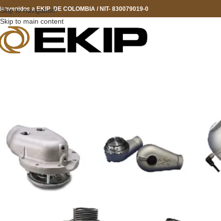
ienvenidos a EKIP DE COLOMBIA / NIT- 830079019-0
Skip to navigation
Skip to main content